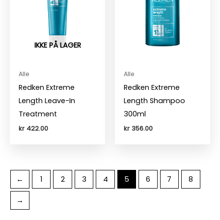
IKKE PÅ LAGER
Alle
Alle
Redken Extreme
Redken Extreme
Length Leave-In
Length Shampoo
Treatment
300ml
kr
422.00
kr
356.00
←
1
2
3
4
5
6
7
8
→