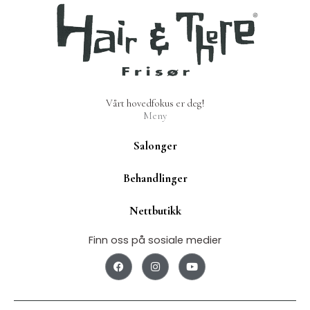
Vårt hovedfokus er deg!
Meny
Salonger
Behandlinger
Nettbutikk
Finn oss på sosiale medier
F
I
Y
a
n
o
c
s
u
e
t
t
b
a
u
o
g
b