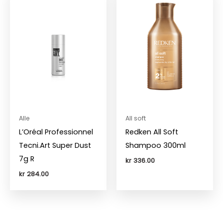
Alle
All soft
L’Oréal Professionnel
Redken All Soft
Tecni.Art Super Dust
Shampoo 300ml
7g R
kr
336.00
kr
284.00