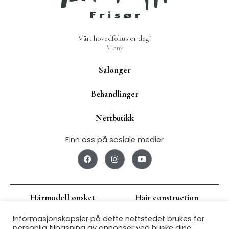
Vårt hovedfokus er deg!
Meny
Salonger
Behandlinger
Nettbutikk
Finn oss på sosiale medier
F
I
Y
a
n
o
c
s
u
e
t
t
b
a
u
o
g
b
Hårmodell ønsket
Hair construction
o
r
e
k
a
m
Informasjonskapsler på dette nettstedet brukes for
Jobbsøk
Om oss
personlig tilpasning av annonser ved huske dine