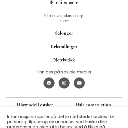
Vårt hovedfokus er deg!
Meny
Salonger
Behandlinger
Nettbutikk
Finn oss på sosiale medier
F
I
Y
a
n
o
c
s
u
e
t
t
b
a
u
o
g
b
Hårmodell ønsket
Hair construction
o
r
e
k
a
m
Informasjonskapsler på dette nettstedet brukes for
Jobbsøk
Om oss
personlig tilpasning av annonser ved huske dine
preferanser og gjentatte besøk. Ved å klikke på