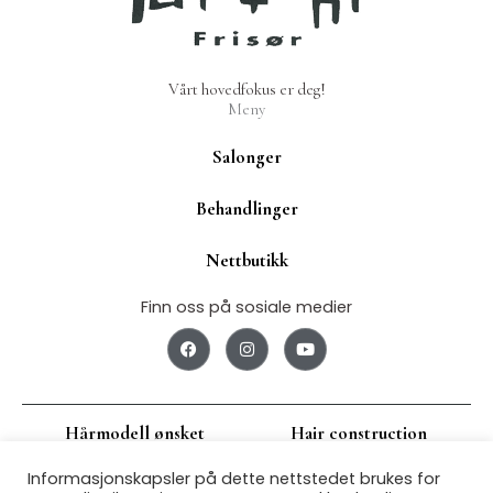
Vårt hovedfokus er deg!
Meny
Salonger
Behandlinger
Nettbutikk
Finn oss på sosiale medier
F
I
Y
a
n
o
c
s
u
e
t
t
b
a
u
o
g
b
Hårmodell ønsket
Hair construction
o
r
e
k
a
m
Informasjonskapsler på dette nettstedet brukes for
Jobbsøk
Om oss