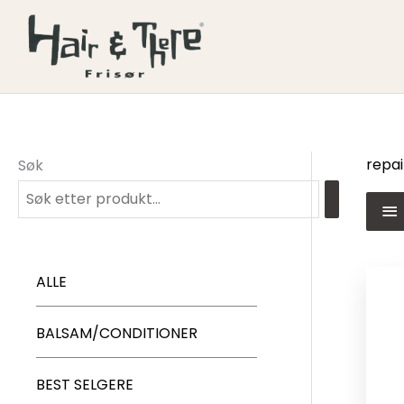
Hopp
rett
til
innholdet
repai
Søk
ALLE
BALSAM/CONDITIONER
BEST SELGERE