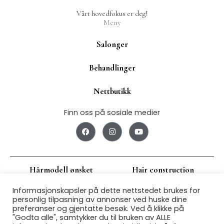
Vårt hovedfokus er deg!
Meny
Salonger
Behandlinger
Nettbutikk
Finn oss på sosiale medier
F
I
Y
a
n
o
c
s
u
e
t
t
b
a
u
o
g
b
Hårmodell ønsket
Hair construction
o
r
e
k
a
m
Informasjonskapsler på dette nettstedet brukes for
Jobbsøk
Om oss
personlig tilpasning av annonser ved huske dine
preferanser og gjentatte besøk. Ved å klikke på
"Godta alle", samtykker du til bruken av ALLE
Franchise
Personvern