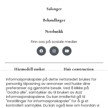
Salonger
Behandlinger
Nettbutikk
Finn oss på sosiale medier
F
I
Y
a
n
o
c
s
u
e
t
t
b
a
u
o
g
b
Hårmodell ønsket
Hair construction
o
r
e
k
a
m
Informasjonskapsler på dette nettstedet brukes for
Jobbsøk
Om oss
personlig tilpasning av annonser ved huske dine
preferanser og gjentatte besøk. Ved å klikke på
"Godta alle", samtykker du til bruken av ALLE
Franchise
Personvern
informasjonskapslene. Du kan imidlertid gå til
"Innstillinger for informasjonskapsler" for å gi et
kontrollert samtykke. Du kan også lese om hvordan vi
Kjøpsbetingelser